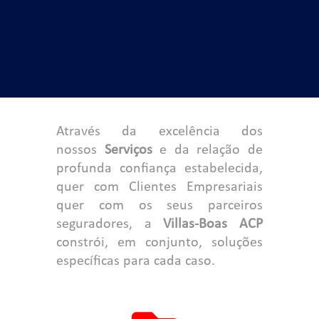
Através da excelência dos
nossos
Serviços
e da relação de
profunda confiança estabelecida,
quer com Clientes Empresariais
quer com os seus parceiros
seguradores, a
Villas-Boas ACP
constrói, em conjunto, soluções
específicas para cada caso.